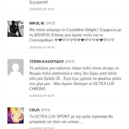
ξεχωριστά!
27/08/2022 AT 16:10
NIKOL M.
SAYS:
Μα πόσο υπέροχο το Crystalline Delight;! Συμφωνώ με
τη @SOFIA! Επίσης μου άρεσε πολύ και το
Cosmopolitan! 💙❤️💚💛💜💚💙❤️💜💛💚💙❤️💚💛💜
29/08/2022 AT 00:06
ΤΖΈΝΗ ΚΑΣΑΠΊΔΟΥ
SAYS:
Τα ρολόγια μου αρέσουν πάρα πολύ στους άντρες το
θεωρώ πολύ γοητευτικό κ sexy δεν ξέρω γιατί αλλά
κάτι μου βγάζει 😉 . Εγώ έχω χρόνια να φορέσω ρολόι
στο χέρι μου . Μου άρεσε ιδιαίτερα το OCTEA LUX
CHRONO
01/09/2022 AT 06:35
CELIA
SAYS:
Το OCTEA LUX SPORT με την μπλε πρόσοψη θα
μπορούσε να ήταν και unisex…
01/09/2022 AT 12:42