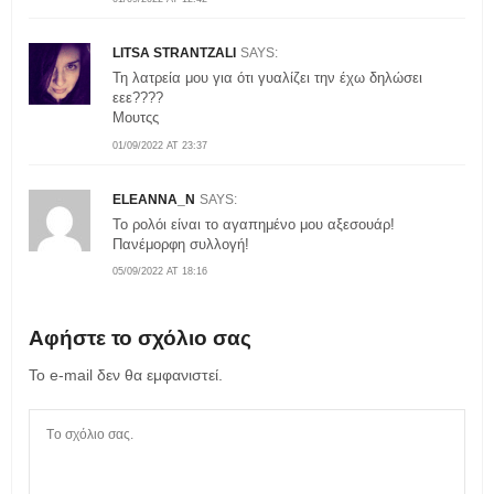
LITSA STRANTZALI
SAYS:
Τη λατρεία μου για ότι γυαλίζει την έχω δηλώσει
εεε????
Μουτςς
01/09/2022 AT 23:37
ELEANNA_N
SAYS:
Το ρολόι είναι το αγαπημένο μου αξεσουάρ!
Πανέμορφη συλλογή!
05/09/2022 AT 18:16
Αφήστε το σχόλιο σας
Το e-mail δεν θα εμφανιστεί.