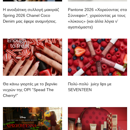
Η ανοιξιάτικη συλλογή μακιγιάζ
Pantone 2026 «Χορεύοντας στα
Spring 2026 Chanel Coco
Σύννεφα»*, χορεύοντας με τους
Denim μας έφερε αναμνήσεις.
«λύκους» (και άλλα λόγια ν’
αγαπιόμαστε)
Θα κάνω γιορτές με το βερνίκι
Πολύ-πολύ juicy lips με
νυχιών της OPI “Spead The
SEVEN7EEN
Cherry!”