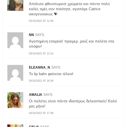
Απόλυτα φθινοπωρινά χρώματα και πάντα πολύ
καλές τιμές συν ποιότητα, αγαπάμε Catrice
οικογενειακως 💝
03/10/2022 AT 12:58
NN
SAYS:
Αγαπημένη εταιρεία! πραιμερ, ρουζ και παλέτα στα
υπόψιν!
03/10/2022 AT 13:10
ELEANNA_N
SAYS:
Το lip balm φαίνεται τέλειο!
03/10/2022 AT 16:36
AMALIA
SAYS:
Οι παλέτες είναι πάντα ιδιαιτέρως δελεαστικές! Καλό
μας μήνα!
03/10/2022 AT 17:58