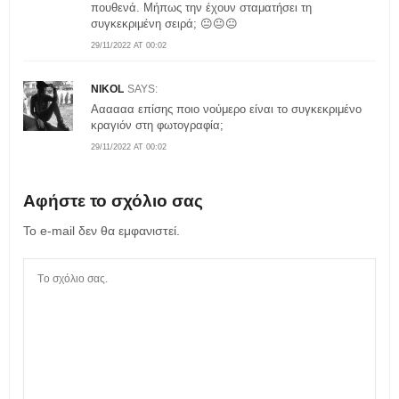
πουθενά. Μήπως την έχουν σταματήσει τη
συγκεκριμένη σειρά; 😐😐😐
29/11/2022 AT 00:02
NIKOL
SAYS:
Αααααα επίσης ποιο νούμερο είναι το συγκεκριμένο
κραγιόν στη φωτογραφία;
29/11/2022 AT 00:02
Αφήστε το σχόλιο σας
Το e-mail δεν θα εμφανιστεί.