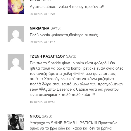
CELIA
SAYS:
Aγαπω catrice…value 4 money προ’ι’όντα!!
06/10/2022 AT 13:28
MARIANNA
SAYS:
Πολύ ωραία φαίνονται,ιδιαίτερα οι σκιές.
09/10/2022 AT 14:17
ΤΖΈΝΗ ΚΑΣΑΠΊΔΟΥ
SAYS:
Πω πω το Sparkle glow lip balm είναι φοβερό!! Θα
ήθελα πολύ να δω κ τα bomb lipsticks έναν όγκο όλες
τον αναζητάμε στα χείλη 💋💋💋 μου φαίνεται πως
αυτά τα Χριστούγεννα πρέπει να κάνω μαζεμένα
πολλά δώρα στον εαυτό μου όλων των προηγούμενων
ετών 🤣Αγαπώ Essence κ Catrice γιατί ως γνωστόν
είναι οικονομικά κ πολύ πολύ καλά !!!
16/10/2022 AT 05:51
NIKOL
SAYS:
Υπέροχο το SHINE BOMB LIPSTICK!!! Προσπαθω
όμως να το βρω εδώ και καιρό και δεν το βρήκα