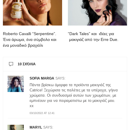
Roberto Cavalli “Serpentine”.
“Dark Tales” και ιδέες για
Ένα άρωμα, ένα σύμβολο και
μακιγιάζ από την Erre Due.
ένα μοναδικό βραχιόλι
10 ΣΧΌΛΙΑ
SOFIA MARGA
SAYS:
Πάντα βρίσκω όμορφα τα προϊόντα μακιγιάζ της
Catrice! Ξεχώρισα τις παλέτες με τα υπέροχα, γήινα
χρώματα. Οι συνδυασμοί αυτών των χρωμάτων, με
εμπνέουν για να πειραματιστω με το μακιγιάζ μου.
xx
03/10/2022 AT 12:41
MARYL
SAYS: