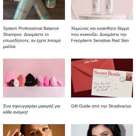
System Professional Balance
Χειμώνας και ευαίσθητο δέρμα
Shampoo. Δοκιμάστε το
που κοκκινίζει. Δοκιμάστε την
οπωσδήποτε, αν έχετε λιπαρά
Frezyderm Sensitive Red Skin
μαλλιά
Ένα σφουγγαράκι μακιγιάζ για
Gift Guide από την Stradivarius
κάθε ανάγκη!