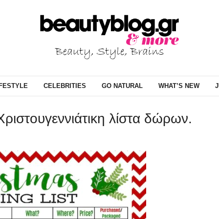
IFESTYLE
CELEBRITIES
GO NATURAL
WHAT’S NEW
J
Χριστουγεννιάτικη λίστα δώρων.