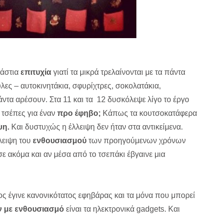
ράστια
επιτυχία
γιατί τα μικρά τρελαίνονται με τα πάντα
ες – αυτοκινητάκια, σφυρίχτρες, σοκολατάκια,
ντα αρέσουν. Στα 11 και τα 12 δυσκόλεψε λίγο το έργο
4 τσέπες για έναν
προ έφηβο;
Κάπως τα κουτσοκατάφερα
ψη.
Και δυστυχώς η έλλειψη δεν ήταν στα αντικείμενα.
λειψη του
ενθουσιασμού
των προηγούμενων χρόνων
ε ακόμα και αν μέσα από το τσεπάκι έβγαινε μια
 έγινε κανονικότατος εφηβάρας και τα μόνα που μπορεί
ν με ενθουσιασμό
είναι τα ηλεκτρονικά gadgets. Kαι