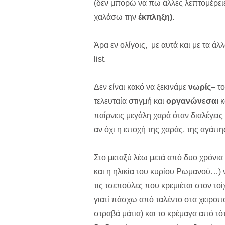
(δεν μπορώ να πω άλλες λεπτομέρειες
χαλάσω την
έκπληξη)
.
Άρα εν ολίγοις, με αυτά και με τα ά
list.
Δεν είναι κακό να ξεκινάμε
νωρίς
– το
τελευταία στιγμή και
οργανώνεσαι
κ
παίρνεις μεγάλη χαρά όταν διαλέγεις
αν όχι η εποχή της χαράς, της αγάπη
Στο μεταξύ λέω μετά από δυο χρόνια
και η ηλικία του κυρίου Ρωμανού…) 
τις τσεπούλες που κρεμιέται στον τοίχ
γιατί πάσχω από ταλέντο στα χειροπο
στραβά μάτια) και το κρέμαγα από τό