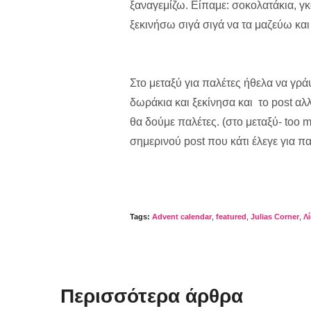
ξαναγεμίζω. Είπαμε: σοκολατάκια, γκο
ξεκινήσω σιγά σιγά να τα μαζεύω και 
Στο μεταξύ για παλέτες ήθελα να γρά
δωράκια και ξεκίνησα και το post αλ
θα δούμε παλέτες. (στο μεταξύ- too m
σημερινού post που κάτι έλεγε για πα
Tags:
Advent calendar
,
featured
,
Julias Corner
,
Λ
Περισσότερα άρθρα