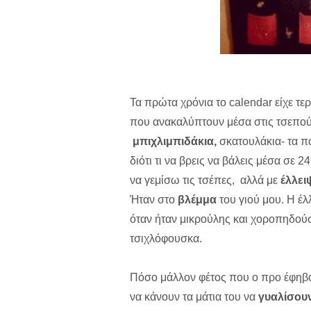
Τα πρώτα χρόνια το calendar είχε τε
που ανακαλύπτουν μέσα στις τσεπούλ
μπιχλιμπιδάκια,
σκατουλάκια- τα πά
διότι τι να βρεις να βάλεις μέσα σε 2
να γεμίσω τις τσέπες, αλλά με
έλλει
Ήταν στο
βλέμμα
του γιού μου. Η έλ
όταν ήταν μικρούλης και χοροπηδούσ
τσιχλόφουσκα.
Πόσο μάλλον φέτος που ο προ έφηβος
να κάνουν τα μάτια του να
γυαλίσου