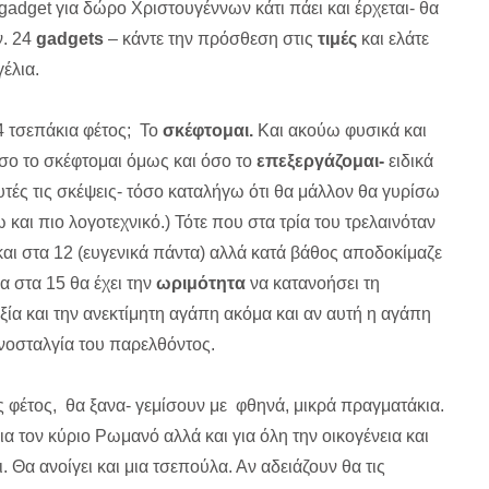
 gadget για δώρο Χριστουγέννων κάτι πάει και έρχεται- θα
ν. 24
gadgets
– κάντε την πρόσθεση στις
τιμές
και ελάτε
έλια.
4 τσεπάκια φέτος; Το
σκέφτομαι.
Και ακούω φυσικά και
σο το σκέφτομαι όμως και όσο το
επεξεργάζομαι-
ειδικά
υτές τις σκέψεις- τόσο καταλήγω ότι θα μάλλον θα γυρίσω
 και πιο λογοτεχνικό.) Τότε που στα τρία του τρελαινόταν
 και στα 12 (ευγενικά πάντα) αλλά κατά βάθος αποδοκίμαζε
α στα 15 θα έχει την
ωριμότητα
να κατανοήσει τη
ία και την ανεκτίμητη αγάπη ακόμα και αν αυτή η αγάπη
 νοσταλγία του παρελθόντος.
ς φέτος, θα ξανα- γεμίσουν με φθηνά, μικρά πραγματάκια.
για τον κύριο Ρωμανό αλλά και για όλη την οικογένεια και
. Θα ανοίγει και μια τσεπούλα. Αν αδειάζουν θα τις