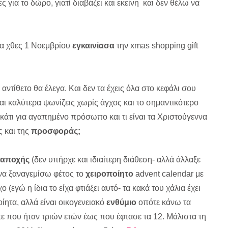
 για το δώρο, γιατί διαβάζει και εκείνη και δεν θέλω να
λλα χθες 1 Νοεμβρίου
εγκαινίασα
την xmas shopping gift
 αντίθετο θα έλεγα. Και δεν τα έχεις όλα στο κεφάλι σου
αι καλύτερα ψωνίζεις χωρίς άγχος και το σημαντικότερο
 κάτι για αγαπημένο πρόσωπο και τι είναι τα Χριστούγεννα
ς και της
προσφοράς;
αποχής
(δεν υπήρχε και ιδιαίτερη διάθεση- αλλά άλλαξε
να ξαναγεμίσω φέτος το
χειροποίητο
advent calendar με
ο (εγώ η ίδια το είχα φτιάξει αυτό- τα κακά του χάλια έχει
ίητα, αλλά είναι οικογενειακό
ενθύμιο
οπότε κάνω τα
τε που ήταν τριών ετών έως που έφτασε τα 12. Μάλιστα τη