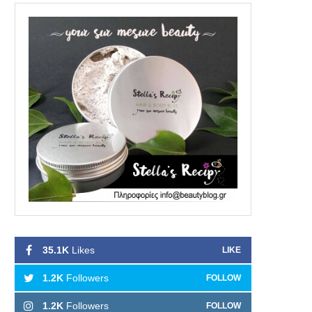
35.1K
Likes
LIKE
1.2K
Followers
FOLLOW
1.2K
Followers
FOLLOW