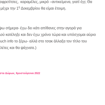
φρετίτσες, καραμέλες, μικρό –αντικείμενα, γιατί όχι; Θα
η
μέχρι την 1
Δεκεμβρίου θα είμαι έτοιμη.
ψω σήμερα- έχω δει κάτι απίθανες στην αγορά για
λού κατέληξε και δεν έχω χρόνο τώρα και υπόσχομαι αύριο
uch info το ξέρω- αλλά στο τσακ άλλαξα τον τίτλο του
λέτες και θα ψάχνατε.)
ίστα Δώρων
,
Χροστούγεννα 2022