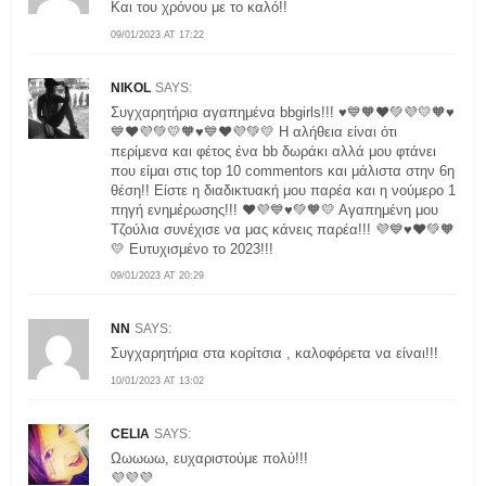
Και του χρόνου με το καλό!!
09/01/2023 AT 17:22
NIKOL
SAYS:
Συγχαρητήρια αγαπημένα bbgirls!!! ♥️💙🧡❤️💚💜💛🧡♥️
💙❤️💜💚💛🧡♥️💙❤️💜💚💛 Η αλήθεια είναι ότι
περίμενα και φέτος ένα bb δωράκι αλλά μου φτάνει
που είμαι στις top 10 commentors και μάλιστα στην 6η
θέση!! Είστε η διαδικτυακή μου παρέα και η νούμερο 1
πηγή ενημέρωσης!!! ❤️💜💙♥️💚🧡💛 Αγαπημένη μου
Τζούλια συνέχισε να μας κάνεις παρέα!!! 💜💙♥️❤️💚🧡
💛 Ευτυχισμένο το 2023!!!
09/01/2023 AT 20:29
NN
SAYS:
Συγχαρητήρια στα κορίτσια , καλοφόρετα να είναι!!!
10/01/2023 AT 13:02
CELIA
SAYS:
Ωωωωω, ευχαριστούμε πολύ!!!
💜💜💜