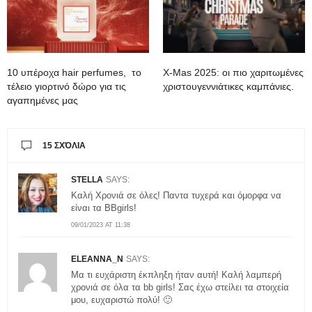
10 υπέροχα hair perfumes, το
X-Mas 2025: oι πιο χαριτωμένες
τέλειο γιορτινό δώρο για τις
χριστουγεννιάτικες καμπάνιες.
αγαπημένες μας
15 ΣΧΌΛΙΑ
STELLA
SAYS:
Καλή Χρονιά σε όλες! Παντα τυχερά και όμορφα να
είναι τα BBgirls!
09/01/2023 AT 11:38
ELEANNA_N
SAYS:
Μα τι ευχάριστη έκπληξη ήταν αυτή! Καλή λαμπερή
χρονιά σε όλα τα bb girls! Σας έχω στείλει τα στοιχεία
μου, ευχαριστώ πολύ! 🙂