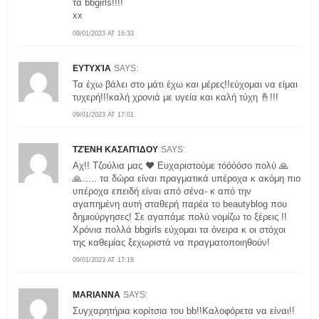
τα bbgirls!!!!
xx
09/01/2023 AT 16:33
ΕΥΤΥΧΊΑ
SAYS:
Τα έχω βάλει στο μάτι έχω και μέρες!!εύχομαι να είμαι
τυχερή!!!καλή χρονιά με υγεία και καλή τύχη 🤞!!!
09/01/2023 AT 17:01
ΤΖΈΝΗ ΚΑΣΑΠΊΔΟΥ
SAYS:
Αχ!! Τζούλια μας ❤️ Ευχαριστούμε τόόόόσο πολύ 🙏
🙏….. τα δώρα είναι πραγματικά υπέροχα κ ακόμη πιο
υπέροχα επειδή είναι από σένα- κ από την
αγαπημένη αυτή σταθερή παρέα το beautyblog που
δημιούργησες! Σε αγαπάμε πολύ νομίζω το ξέρεις !!
Χρόνια πολλά bbgirls εύχομαι τα όνειρα κ οι στόχοι
της καθεμίας ξεχωριστά να πραγματοποιηθούν!
09/01/2023 AT 17:18
MARIANNA
SAYS:
Συγχαρητήρια κορίτσια του bb!!Καλοφόρετα να είναι!!