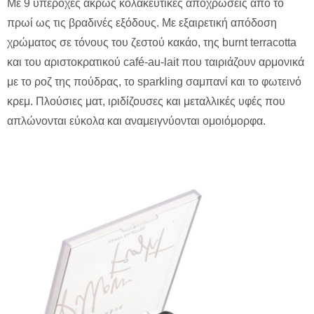
Με 9 υπέροχες άκρως κολακευτικές αποχρώσεις από το
πρωί ως τις βραδινές εξόδους. Με εξαιρετική απόδοση
χρώματος σε τόνους του ζεστού κακάο, της burnt terracotta
και του αριστοκρατικού café-au-lait που ταιριάζουν αρμονικά
με το ροζ της πούδρας, το sparkling σαμπανί και το φωτεινό
κρεμ. Πλούσιες ματ, ιριδίζουσες και μεταλλικές υφές που
απλώνονται εύκολα και αναμειγνύονται ομοιόμορφα.