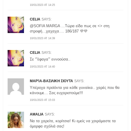
10/01/2023 AT 14:25
CELIA
SAYS:
@SOFIA MARGA …Τώρα είδα πως σε <> στη
στροφή…χαχαχα…. 186/187 💜💜
10/01/2023 AT 14:39
CELIA
SAYS:
Σε “”έφαγα”’ εννοούσα..
10/01/2023 AT 14:40
ΜΑΡΊΑ-ΒΑΣΙΛΙΚΗ ΣΙΟΥΤΑ
SAYS:
Υπέροχα προϊόντα για κάθε γυναίκα.. χαρές που θα
κάνουμε… Σας ευχαριστούμε!!!
10/01/2023 AT 15:03
AMALIA
SAYS:
Να τα χαρείτε, κορίτσια! Κι εμείς να χαιρόμαστε τα
όμορφα σχόλιά σας!