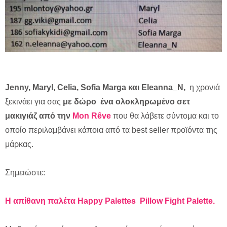
Jenny,
Maryl,
Celia,
Sofia
Marga και
Eleanna_
N,
η χρονιά
ξεκινάει για σας
με δώρο ένα ολοκληρωμένο σετ
μακιγιάζ από την
Mon Rêve
που θα λάβετε σύντομα και το
οποίο περιλαμβάνει κάποια από τα best seller προϊόντα της
μάρκας.
Σημειώστε:
Η
απίθανη
παλέτα
Happy Palettes Pillow Fight Palette.