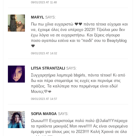
09/01/2023 AT 11:48
MARYL
SAYS:
Πω πω χίλια ευχαριστώ ❤️❤️ πάντα τέτοια εύχομαι και
να, έχουμε όλες ένα υπέροχο 2023!! Τζούλια μου δεν
έχω λόγια να σε ευχαριστήσω. Και ξέρεις σίγουρα
ποσο αγαπάω εσένα και το “παιδί” σου το Beaytyblog
❤️
09/01/2023 AT 14:02
LITSA STRANTZALI
SAYS:
Συγχαρητήρια λαμπερά bbgirls, πάντα τέτοια! Κι από
δω και πέρα σταματάμε τις ευχές και περνάμε στις
πράξεις. Τα καλύτερα που περιμέναμε είναι εδώ!
Μουτςς💜💋
09/01/2023 AT 14:57
SOFIA MARGA
SAYS:
Ωωωω!!!! Ευχαριστούμε πολύ πολύ @Julia!!!Υπέροχα
τα προϊόντα μακιγιάζ Mon reve!!!!! Ας είναι ονειρεμένα
όμορφο για όλους μας το 2023!!!! Καλή Χρονιά σε όλα