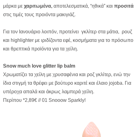
μάρκα με
χαριτωμένα,
αποτελεσματικά, “ηθικά” και
προσιτά
στις τιμές τους προιόντα μακιγιάζ.
Για τον Ιανουάριο λοιπόν, προτείνει γκλίτερ στα μάτια, ρουζ
και highlighter με ιριδίζοντα εφέ, κοσμήματα για το πρόσωπο
και θρεπτικά προϊόντα για τα χείλη.
Snow much love glitter lip balm
Χρωματίζει τα χείλη με χρυσαφένια και ροζ γκλίτερ, ενώ την
ίδια στιγμή τα θρέφει με βούτυρο καριτέ και έλαιο jojoba. Για
υπέροχα απαλά και άκρως λαμπερά χείλη.
Περίπου *2,89€ // 01 Snooow Sparkly!