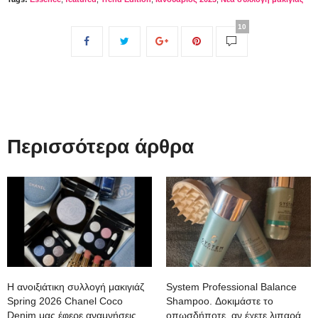
10
Περισσότερα άρθρα
Η ανοιξιάτικη συλλογή μακιγιάζ
System Professional Balance
Spring 2026 Chanel Coco
Shampoo. Δοκιμάστε το
Denim μας έφερε αναμνήσεις.
οπωσδήποτε, αν έχετε λιπαρά