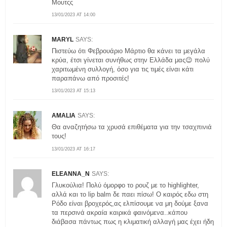
Μουτςς
13/01/2023 AT 14:00
MARYL
SAYS:
Πιστεύω ότι Φεβρουάριο Μάρτιο θα κάνει τα μεγάλα
κρύα, έτσι γίνεται συνήθως στην Ελλάδα μας😉 πολύ
χαριτωμένη συλλογή, όσο για τις τιμές είναι κάτι
παραπάνω από προσιτές!
13/01/2023 AT 15:13
AMALIA
SAYS:
Θα αναζητήσω τα χρυσά επιθέματα για την τσαχπινιά
τους!
13/01/2023 AT 16:17
ELEANNA_N
SAYS:
Γλυκούλια! Πολύ όμορφο το ρουζ με το highlighter,
αλλά και το lip balm δε παει πίσω! Ο καιρός εδω στη
Ρόδο είναι βροχερός,ας ελπίσουμε να μη δούμε ξανα
τα περσινά ακραία καιρικά φαινόμενα..κάπου
διάβασα πάντως πως η κλιματική αλλαγή μας έχει ήδη