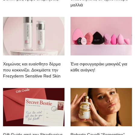
μαλλιά
Χειμώνας και ευαίσθητο δέρμα
Ένα σφουγγαράκι μακιγιάζ για
που κοκκινίζει. Δοκιμάστε την
κάθε ανάγκη!
Frezyderm Sensitive Red Skin
Gift Guide από την Stradivarius
Roberto Cavalli “Serpentine”.