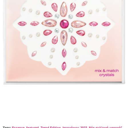
Tags:
Essence
,
featured
,
Trend Edition
,
Ιανουάριος 2023
,
Νέα συλλογή μακιγιάζ