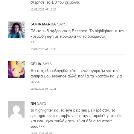
στερήσει το 1/3 του χειμώνα..
13/01/2023 AT 16:29
SOFIA MARGA
SAYS:
Πάντα ενδιαφέρουσα η Essence. Το highlighter με την
κρεμώδη υφή με προκαλεί να το δοκιμάσω.
xx
13/01/2023 AT 16:36
CELIA
SAYS:
Θα σας εξομολογηθώ κάτι …εγώ αγοράζω για την
ανηψιά μου essence αλλά πολλά τα κρατάω και για
μένα…
15/01/2023 AT 12:21
NN
SAYS:
το highlighter και τα eye patches με κέρδισαν, το
ερώτημα είναι τι συμβαίνει με την εταιρεία? γιατί εδώ
και ενα μήνα τουλάχιστον είναι άδεια τα σταντ
τους???
16/01/2023 AT 08:11