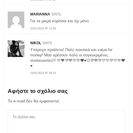
MARIANNA
SAYS:
Για τα μικρά κορίτσια και όχι μόνο.
22/01/2023 AT 13:56
NIKOL
SAYS:
Υπέροχα προϊόντα! Πολύ ποιοτικά και value for
money! Μου αρέσουν πολύ οι συγκεκριμένες
συσκευασίες!!! 💛🧡💜💙💛💚❤️♥️😑💜💙💚💛💛💚💛💚❤️
♥️
23/01/2023 AT 09:14
Αφήστε το σχόλιο σας
Το e-mail δεν θα εμφανιστεί.