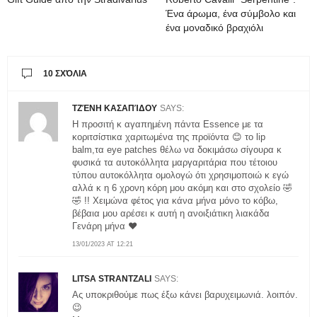
Ένα άρωμα, ένα σύμβολο και
ένα μοναδικό βραχιόλι
10 ΣΧΌΛΙΑ
ΤΖΈΝΗ ΚΑΣΑΠΊΔΟΥ
SAYS:
Η προσιτή κ αγαπημένη πάντα Essence με τα
κοριτσίστικα χαριτωμένα της προϊόντα 😊 το lip
balm,τα eye patches θέλω να δοκιμάσω σίγουρα κ
φυσικά τα αυτοκόλλητα μαργαριτάρια που τέτοιου
τύπου αυτοκόλλητα ομολογώ ότι χρησιμοποιώ κ εγώ
αλλά κ η 6 χρονη κόρη μου ακόμη και στο σχολείο 🤣
🤣 !! Χειμώνα φέτος για κάνα μήνα μόνο το κόβω,
βέβαια μου αρέσει κ αυτή η ανοιξιάτικη λιακάδα
Γενάρη μήνα ❤️
13/01/2023 AT 12:21
LITSA STRANTZALI
SAYS:
Ας υποκριθούμε πως έξω κάνει βαρυχειμωνιά. λοιπόν.
😉