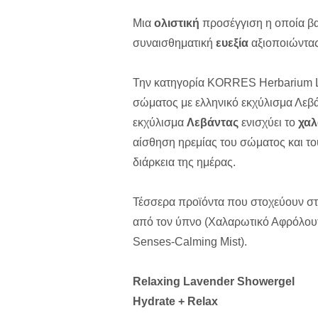
Μια
ολιστική
προσέγγιση η οποία βασ
συναισθηματική
ευεξία
αξιοποιώντας 
Την κατηγορία KORRES Ηerbarium La
σώματος με ελληνικό εκχύλισμα Λε
εκχύλισμα
Λεβάντας
ενισχύει το
χαλ
αίσθηση ηρεμίας του σώματος και το
διάρκεια της ημέρας.
Τέσσερα προϊόντα που στοχεύουν σ
από τον ύπνο (Χαλαρωτικό Αφρόλου
Senses-Calming Μist).
Relaxing Lavender Showergel
Hydrate + Relax