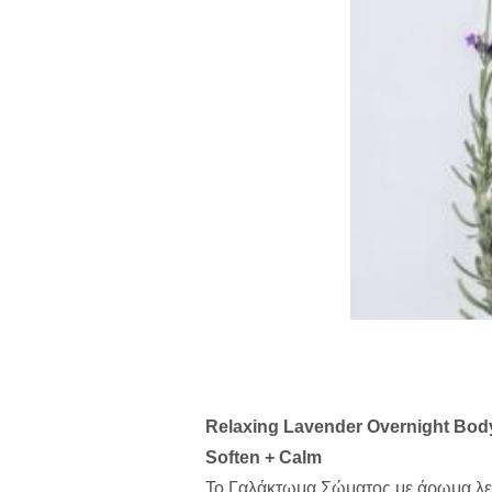
Relaxing Lavender Overnight Body
Soften + Calm
Το Γαλάκτωμα Σώματος με άρωμα λεβά