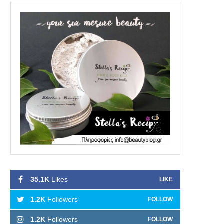
35.1K
Likes
LIKE
1.2K
Followers
FOLLOW
1.2K
Followers
FOLLOW