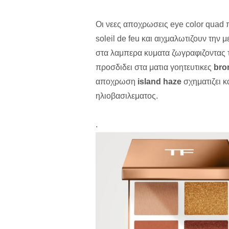
Oι νεες αποχρωσεις eye color quad 
soleil de feu και αιχμαλωτιζουν την
στα λαμπερα κυματα ζωγραφιζοντας 
προσδιδει στα ματια γοητευτικες
bro
αποχρωση
island haze
σχηματιζει κ
ηλιοβασιλεματος.
.