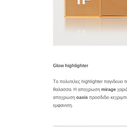
Glow
highlighter
Tο πολυτελες highlighter παγιδευει
θαλασσα. H αποχρωση
mirage
χαριζ
αποχρωση
oasis
προσδιδει κεχριμπα
εμφανιση.