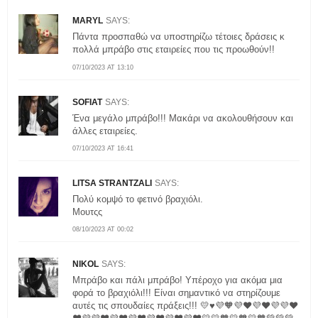
MARYL
SAYS:
Πάντα προσπαθώ να υποστηρίζω τέτοιες δράσεις κ
πολλά μπράβο στις εταιρείες που τις προωθούν!!
07/10/2023 AT 13:10
SOFIAT
SAYS:
Ένα μεγάλο μπράβο!!! Μακάρι να ακολουθήσουν και
άλλες εταιρείες.
07/10/2023 AT 16:41
LITSA STRANTZALI
SAYS:
Πολύ κομψό το φετινό βραχιόλι.
Μουτςς
08/10/2023 AT 00:02
NIKOL
SAYS:
Μπράβο και πάλι μπράβο! Υπέροχο για ακόμα μια
φορά το βραχιόλι!!! Είναι σημαντικό να στηρίζουμε
αυτές τις σπουδαίες πράξεις!!! 💛♥️💜🧡💜❤️💜❤️💜💜❤️