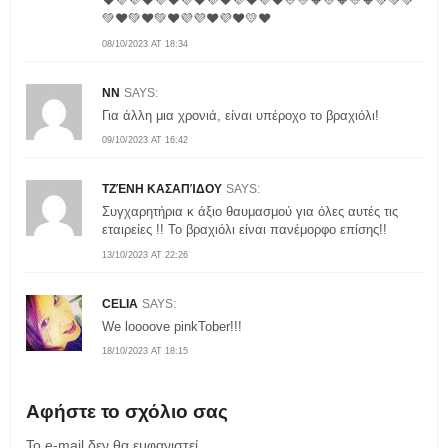
❤️💜💜❤️💜❤️💜❤️💜❤️💜❤️💜❤️💛💛🧡💛🧡💛🧡💚💚💚
💚❤️💚❤️💚❤️💜💜❤️💜❤️💛❤️
08/10/2023 AT 18:34
NN
SAYS:
Για άλλη μια χρονιά, είναι υπέροχο το βραχιόλι!
09/10/2023 AT 16:42
ΤΖΈΝΗ ΚΑΣΑΠΊΔΟΥ
SAYS:
Συγχαρητήρια κ άξιο θαυμασμού για όλες αυτές τις
εταιρείες !! Το βραχιόλι είναι πανέμορφο επίσης!!
13/10/2023 AT 22:26
CELIA
SAYS:
We loooove pinkTober!!!
18/10/2023 AT 18:15
Αφήστε το σχόλιο σας
Το e-mail δεν θα εμφανιστεί.