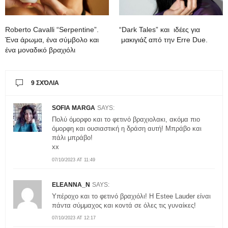
Roberto Cavalli “Serpentine”.
“Dark Tales” και ιδέες για
Ένα άρωμα, ένα σύμβολο και
μακιγιάζ από την Erre Due.
ένα μοναδικό βραχιόλι
9 ΣΧΌΛΙΑ
SOFIA MARGA
SAYS:
Πολύ όμορφο και το φετινό βραχιολακι, ακόμα πιο
όμορφη και ουσιαστική η δράση αυτή! Μπράβο και
πάλι μπράβο!
xx
07/10/2023 AT 11:49
ELEANNA_N
SAYS:
Υπέροχο και το φετινό βραχιόλι! H Estee Lauder είναι
πάντα σύμμαχος και κοντά σε όλες τις γυναίκες!
07/10/2023 AT 12:17