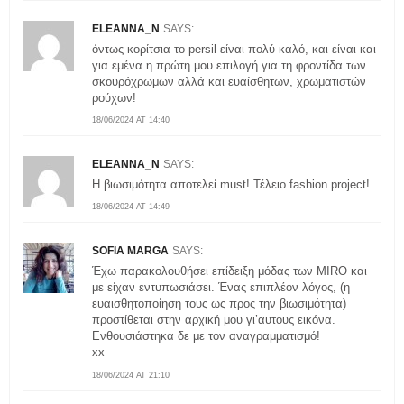
ELEANNA_N
SAYS:
όντως κορίτσια το persil είναι πολύ καλό, και είναι και
για εμένα η πρώτη μου επιλογή για τη φροντίδα των
σκουρόχρωμων αλλά και ευαίσθητων, χρωματιστών
ρούχων!
18/06/2024 AT 14:40
ELEANNA_N
SAYS:
Η βιωσιμότητα αποτελεί must! Τέλειο fashion project!
18/06/2024 AT 14:49
SOFIA MARGA
SAYS:
Έχω παρακολουθήσει επίδειξη μόδας των MIRO και
με είχαν εντυπωσιάσει. Ένας επιπλέον λόγος, (η
ευαισθητοποίηση τους ως προς την βιωσιμότητα)
προστίθεται στην αρχική μου γι’αυτους εικόνα.
Ενθουσιάστηκα δε με τον αναγραμματισμό!
xx
18/06/2024 AT 21:10