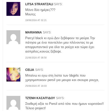
LITSA STRANTZALI
SAYS:
Μόνο δύο ημέρες???
Μουτςς
19/06/2024 AT 02:21
MARIANNA
SAYS:
Percyl black κι εγώ.Δεν ξεβάφουν τα μαύρα.Την
πάτησα με ένα παντελόνι μου πλένοντας το με
απορρυπαντικό για όλα τα ρούχα και τώρα έχει
ασπρίλες,κοινώς ξέβαψε.
21/06/2024 AT 08:50
CELIA
SAYS:
Μπαίνω κι εγω στη λιστα των bbgirls που
χρησιμοποιουν persil για μαυρα και σκουρα ρουχα,
25/06/2024 AT 16:03
ΤΖΈΝΗ ΚΑΣΑΠΊΔΟΥ
SAYS:
Σταθερή αξία το Persil από τότε που ήμουν κοριτσάκι!!
Τέλειο project!