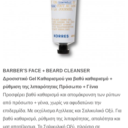
BARBER’S FACE + BEARD CLEANSER
Δροσιστικό Gel Kαθαρισμού για βαθύ καθαρισμό +
ρύθμιση της λιπαρότητας Πρόσωπο + Γένια
Προσφέρει βαθύ καθαρισμό και απομάκρυνση των ρύπων
από πρόσωπο + γένια, χωρίς να αφυδατώνει την
επιδερμίδα. Με εκχύλισμα Αχιλλεας και Σαλικυλικό Οξύ. Για
βαθύ καθαρισμό, ρύθμιση της λιπαρότητας, απαλότητα και
ματ αποτέλεσμα. Το Σαλικυλικό Οξύ, πλούσιο σε