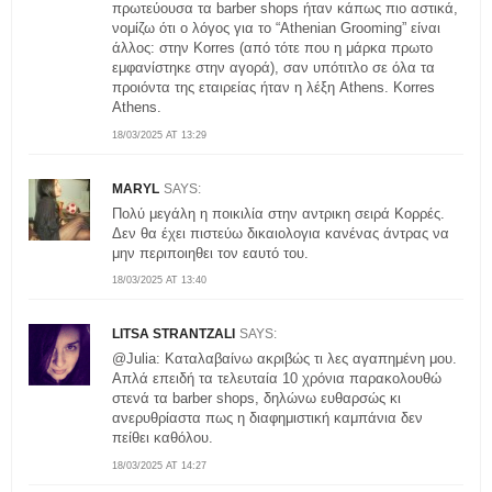
πρωτεύουσα τα barber shops ήταν κάπως πιο αστικά,
νομίζω ότι ο λόγος για το “Athenian Grooming” είναι
άλλος: στην Korres (από τότε που η μάρκα πρωτο
εμφανίστηκε στην αγορά), σαν υπότιτλο σε όλα τα
προιόντα της εταιρείας ήταν η λέξη Athens. Korres
Athens.
18/03/2025 AT 13:29
MARYL
SAYS:
Πολύ μεγάλη η ποικιλία στην αντρικη σειρά Κορρές.
Δεν θα έχει πιστεύω δικαιολογια κανένας άντρας να
μην περιποιηθει τον εαυτό του.
18/03/2025 AT 13:40
LITSA STRANTZALI
SAYS:
@Julia: Καταλαβαίνω ακριβώς τι λες αγαπημένη μου.
Απλά επειδή τα τελευταία 10 χρόνια παρακολουθώ
στενά τα barber shops, δηλώνω ευθαρσώς κι
ανερυθρίαστα πως η διαφημιστική καμπάνια δεν
πείθει καθόλου.
18/03/2025 AT 14:27