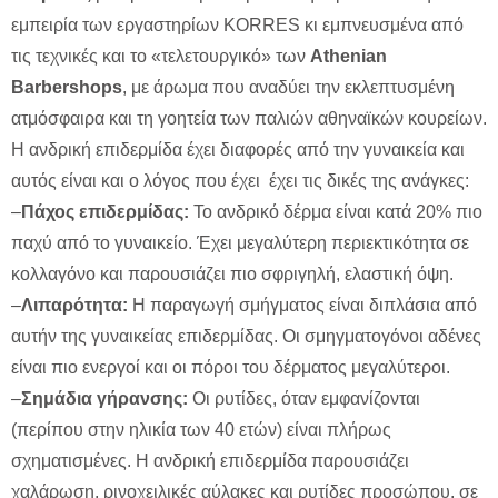
εμπειρία των εργαστηρίων KORRES κι εμπνευσμένα από
τις τεχνικές και το «τελετουργικό» των
Athenian
Barbershops
, με άρωμα που αναδύει την εκλεπτυσμένη
ατμόσφαιρα και τη γοητεία των παλιών αθηναϊκών κουρείων.
Η ανδρική επιδερμίδα έχει διαφορές από την γυναικεία και
αυτός είναι και ο λόγος που έχει έχει τις δικές της ανάγκες:
–
Πάχος επιδερμίδας:
Το ανδρικό δέρμα είναι κατά 20% πιο
παχύ από το γυναικείο. Έχει μεγαλύτερη περιεκτικότητα σε
κολλαγόνο και παρουσιάζει πιο σφριγηλή, ελαστική όψη.
–
Λιπαρότητα:
Η παραγωγή σμήγματος είναι διπλάσια από
αυτήν της γυναικείας επιδερμίδας. Οι σμηγματογόνοι αδένες
είναι πιο ενεργοί και οι πόροι του δέρματος μεγαλύτεροι.
–
Σημάδια γήρανσης:
Οι ρυτίδες, όταν εμφανίζονται
(περίπου στην ηλικία των 40 ετών) είναι πλήρως
σχηματισμένες. Η ανδρική επιδερμίδα παρουσιάζει
χαλάρωση, ρινοχειλικές αύλακες και ρυτίδες προσώπου, σε