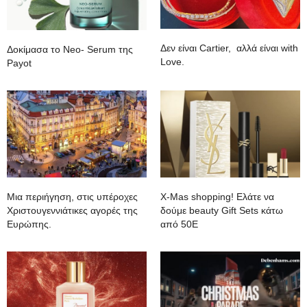
Δεν είναι Cartier, αλλά είναι with
Δοκίμασα το Neo- Serum της
Love.
Payot
Mια περιήγηση, στις υπέροχες
Χ-Mas shopping! Ελάτε να
Χριστουγεννιάτικες αγορές της
δούμε beauty Gift Sets κάτω
Ευρώπης.
από 50Ε