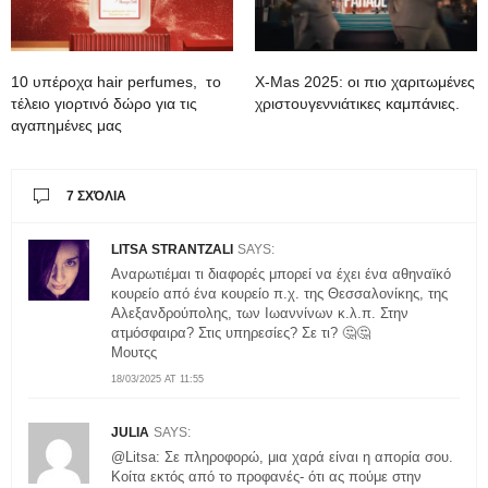
10 υπέροχα hair perfumes, το
X-Mas 2025: oι πιο χαριτωμένες
τέλειο γιορτινό δώρο για τις
χριστουγεννιάτικες καμπάνιες.
αγαπημένες μας
7 ΣΧΌΛΙΑ
LITSA STRANTZALI
SAYS:
Αναρωτιέμαι τι διαφορές μπορεί να έχει ένα αθηναϊκό
κουρείο από ένα κουρείο π.χ. της Θεσσαλονίκης, της
Αλεξανδρούπολης, των Ιωαννίνων κ.λ.π. Στην
ατμόσφαιρα? Στις υπηρεσίες? Σε τι? 🤔🤔
Μουτςς
18/03/2025 AT 11:55
JULIA
SAYS:
@Litsa: Σε πληροφορώ, μια χαρά είναι η απορία σου.
Κοίτα εκτός από το προφανές- ότι ας πούμε στην