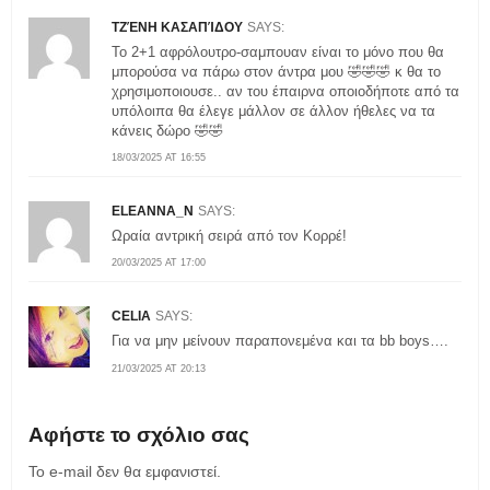
ΤΖΈΝΗ ΚΑΣΑΠΊΔΟΥ
SAYS:
Το 2+1 αφρόλουτρο-σαμπουαν είναι το μόνο που θα
μπορούσα να πάρω στον άντρα μου 🤣🤣🤣 κ θα το
χρησιμοποιουσε.. αν του έπαιρνα οποιοδήποτε από τα
υπόλοιπα θα έλεγε μάλλον σε άλλον ήθελες να τα
κάνεις δώρο 🤣🤣
18/03/2025 AT 16:55
ELEANNA_N
SAYS:
Ωραία αντρική σειρά από τον Κορρέ!
20/03/2025 AT 17:00
CELIA
SAYS:
Για να μην μείνουν παραπονεμένα και τα bb boys….
21/03/2025 AT 20:13
Αφήστε το σχόλιο σας
Το e-mail δεν θα εμφανιστεί.