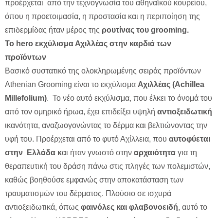
προέρχεται από την τεχνογνωσία του αθηναϊκού κουρείου,
όπου η προετοιμασία, η προστασία και η περιποίηση της
επιδερμίδας ήταν μέρος της
ρουτίνας του grooming.
Το hero εκχύλισμα Αχιλλέας στην καρδιά των
προϊόντων
Βασικό συστατικό της ολοκληρωμένης σειράς προϊόντων
Athenian Grooming είναι το εκχύλισμα
Αχιλλέας (Achillea
Millefolium)
. Το νέο αυτό εκχύλισμα, που έλκει το όνομά του
από τον ομηρικό ήρωα, έχει επιδείξει υψηλή
αντιοξειδωτική
ικανότητα, αναζωογονώντας το δέρμα και βελτιώνοντας την
υφή του. Προέρχεται από το φυτό Αχίλλεια, που
αυτοφύεται
στην Ελλάδα κ
αι ήταν γνωστό στην
αρχαιότητα
για τη
θεραπευτική του δράση πάνω στις πληγές των πολεμιστών,
καθώς βοηθούσε εμφανώς στην αποκατάσταση των
τραυματισμών του δέρματος. Πλούσιο σε ισχυρά
αντιοξειδωτικά, όπως
φαινόλες και φλαβονοειδή
, αυτό το