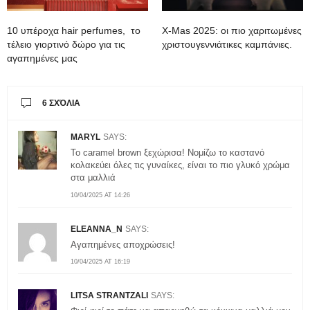
10 υπέροχα hair perfumes, το
X-Mas 2025: oι πιο χαριτωμένες
τέλειο γιορτινό δώρο για τις
χριστουγεννιάτικες καμπάνιες.
αγαπημένες μας
6 ΣΧΌΛΙΑ
MARYL
SAYS:
To caramel brown ξεχώρισα! Νομίζω το καστανό
κολακεύει όλες τις γυναίκες, είναι το πιο γλυκό χρώμα
στα μαλλιά
10/04/2025 AT 14:26
ELEANNA_N
SAYS:
Αγαπημένες αποχρώσεις!
10/04/2025 AT 16:19
LITSA STRANTZALI
SAYS: