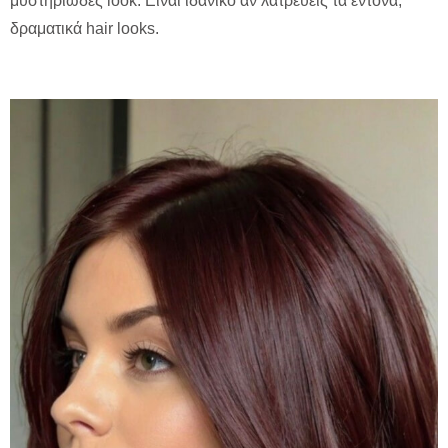
μυστηριώδες look. Είναι ιδανικό αν λατρεύεις τα έντονα,
δραματικά hair looks.