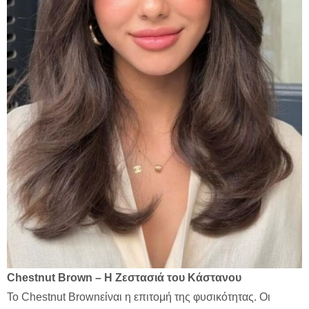
Chestnut Brown – Η Ζεστασιά του Κάστανου
Το Chestnut Brownείναι η επιτομή της φυσικότητας. Οι