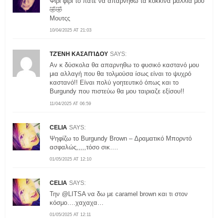
Φιρί φιρί το πάτε να απαρνηθώ τα κόκκινα μαλλιά μου
🤣🤣
Μουτςς
10/04/2025 AT 21:03
ΤΖΈΝΗ ΚΑΣΑΠΊΔΟΥ
SAYS:
Αν κ δύσκολα θα απαρνηθω το φυσικό καστανό μου
μια αλλαγή που θα τολμούσα ίσως είναι το ψυχρό
καστανό!! Είναι πολύ γοητευτικό όπως και το
Burgundy που πιστεύω θα μου ταιριαζε εξίσου!!
11/04/2025 AT 06:59
CELIA
SAYS:
Ψηφίζω το Burgundy Brown – Δραματικό Μπορντό
ασφαλώς,,,,,τόσο σικ….
01/05/2025 AT 12:10
CELIA
SAYS:
Την @LITSA να δω με caramel brown και τι στον
κόσμο….χαχαχα…
01/05/2025 AT 12:11