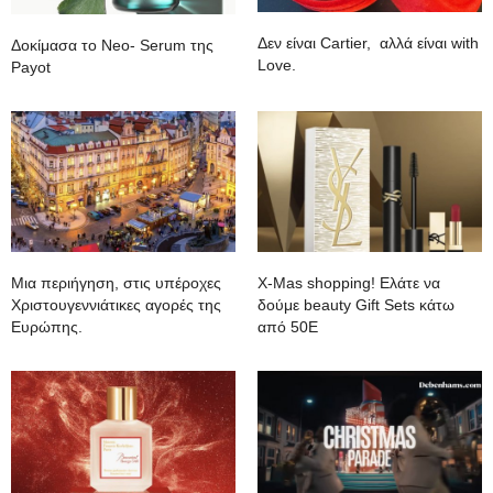
Δεν είναι Cartier, αλλά είναι with
Δοκίμασα το Neo- Serum της
Love.
Payot
Mια περιήγηση, στις υπέροχες
Χ-Mas shopping! Ελάτε να
Χριστουγεννιάτικες αγορές της
δούμε beauty Gift Sets κάτω
Ευρώπης.
από 50Ε