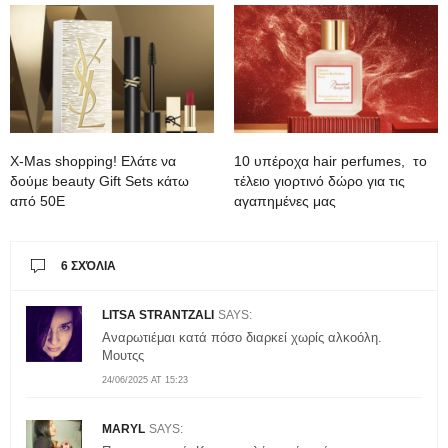
Χ-Mas shopping! Ελάτε να
10 υπέροχα hair perfumes, το
δούμε beauty Gift Sets κάτω
τέλειο γιορτινό δώρο για τις
από 50Ε
αγαπημένες μας
6 ΣΧΌΛΙΑ
LITSA STRANTZALI
SAYS:
Αναρωτιέμαι κατά πόσο διαρκεί χωρίς αλκοόλη.
Μουτςς
24/06/2025 AT 15:23
MARYL
SAYS: