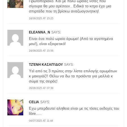
Πρωτοποριακό. Και με πολύ ωραίες νότες που
σίγουρα θα μου αρέσουν.. Ειδικά το κιτρο έχει μια
σπιρτάδα που τη βρίσκω αναζωογονητικη!
24/06/2025 AT 15:25
ELEANNA_N
SAYS:
Είναι ένα πολύ ωραίο άρωμα! (Από τα αγαπημένα
μου!), είναι εξαιρετικό!
24/06/2025 AT 15:56
ΤΖΈΝΗ ΚΑΣΑΠΊΔΟΥ
SAYS:
Ysl από τις 3 πρώτες στην λίστα επιλογής αρωμάτων
κ μακιγιάζ!! Θέλω να δω τα προϊόντα για μαλλιά κ
σώμα της σειράς!
26/06/2025 AT 07:39
CELIA
SAYS:
Εχω μπερδευτεί αληθεια είναι με τις τόσες εκδοχές του
libre…..
04/07/2025 AT 11:44