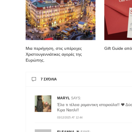
Mια περιήγηση, στις υπέροχες
Gift Guide από
Χριστουγεννιάτικες αγορές της
Ευρώπης.
7 ΣΧΌΛΙΑ
MARYL
SAYS:
Έλα τι τέλεια ρομαντικη ιστοριούλα!! ❤️ Δύ
Κιρα Ναιτλι!!
03/12/2025 AT 12:44
ELEANNA_N
SAYS: