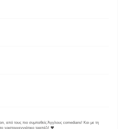
on, από τους πιο συμπαθείς Άγγλους comedians! Kαι με τη
 το χριστουγεννιάτικο τραπέζι! ❤️