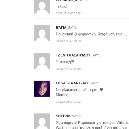
Τέλειο!
03/12/2025 AT 17:58
ΒΆΓΙΑ
SAYS:
Ρομαντική ξε-ρομαντική, διαφήμιση είναι…
03/12/2025 AT 19:00
ΤΖΈΝΗ ΚΑΣΑΠΊΔΟΥ
SAYS:
Υπέροχη!!!
03/12/2025 AT 22:49
LITSA STRANTZALI
SAYS:
Να γλυκάνει το μέσα μας ❤️
Μουτςς
04/12/2025 AT 01:32
SHEENA
SAYS:
Χαριτωμένο! Καρδούλα για τον Joe Wilkins
Waitrose μου “άνοιξε η όρεξη” για ιδέες για