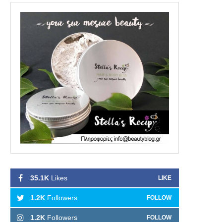
35.1K
Likes
LIKE
1.2K
Followers
FOLLOW
1.2K
Followers
FOLLOW