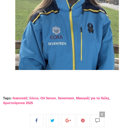
Tags:
featured2
,
Gloss
,
Oil Serum
,
Seventeen
,
Μακιγιάζ για τα Χείλη
,
Χριστούγεννα 2025
5