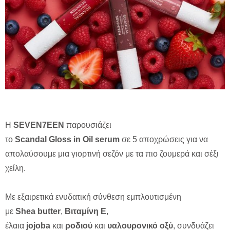
Η
SEVEN
7EEN
παρουσιάζει
το
Scandal Gloss in Oil serum
σε 5 αποχρώσεις για να
απολαύσουμε μια γιορτινή σεζόν με τα πιο ζουμερά και σέξι
χείλη.
Με εξαιρετικά ενυδατική σύνθεση εμπλουτισμένη
με
Shea butter
,
Βιταμίνη
E
,
έλαια
jojoba
και
ροδιού
και
υαλουρονικό οξύ
, συνδυάζει