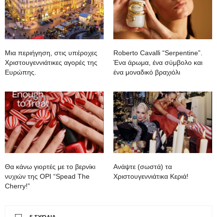
Mια περιήγηση, στις υπέροχες
Roberto Cavalli “Serpentine”.
Χριστουγεννιάτικες αγορές της
Ένα άρωμα, ένα σύμβολο και
Ευρώπης.
ένα μοναδικό βραχιόλι
Θα κάνω γιορτές με το βερνίκι
Ανάψτε (σωστά) τα
νυχιών της OPI “Spead The
Χριστουγεννιάτικα Κεριά!
Cherry!”