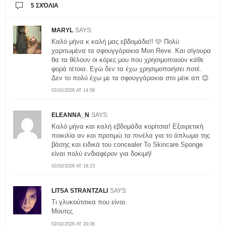
5 ΣΧΌΛΙΑ
MARYL
SAYS:
Καλό μήνα κ καλή μας εβδομάδα!! 🩷 Πολύ
χαριτωμένα τα σφουγγάρακια Mon Reve. Και σίγουρα
θα τα θέλουν οι κόρες μου που χρησιμοποιούν κάθε
φορά τέτοια. Εγώ δεν τα έχω χρησιμοποιήσει ποτέ.
Δεν το πολύ έχω με τα σφουγγάρακια στο μέικ απ 😉
02/02/2026 AT 14:56
ELEANNA_N
SAYS:
Καλό μήνα και καλή εβδομάδα κορίτσια! Εξαιρετική
ποικιλία αν και προτιμώ τα πινέλα για το άπλωμα της
βάσης και ειδικά του concealer Το Skincare Sponge
είναι πολύ ενδιαφέρον για δοκιμή!
02/02/2026 AT 18:23
LITSA STRANTZALI
SAYS:
Τι γλυκούτσικα που είναι.
Μουτςς
02/02/2026 AT 20:36