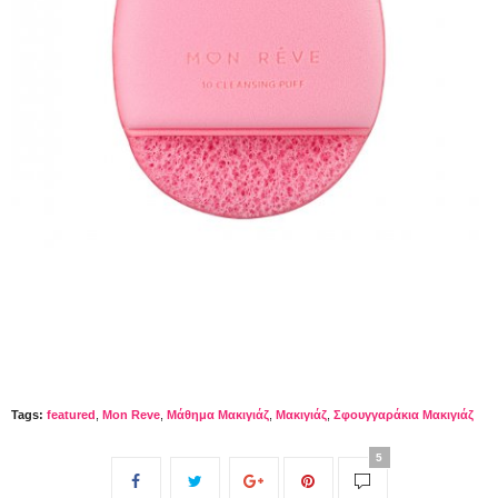
Tags:
featured
,
Mon Reve
,
Μάθημα Μακιγιάζ
,
Μακιγιάζ
,
Σφουγγαράκια Μακιγιάζ
5