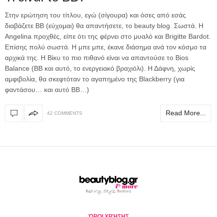
Στην ερώτηση του τίτλου, εγώ (σίγουρα) και όσες από εσάς
διαβάζετε ΒΒ (εύχομαι) θα απαντήσετε, το beauty blog. Σωστά. Η
Angelina προχθές, είπε ότι της φέρνει στο μυαλό και Brigitte Bardot.
Eπίσης πολύ σωστά. Η μπε μπε, έκανε διάσημα ανά τον κόσμο τα
αρχικά της. Η Βίκυ το πιο πιθανό είναι να απαντούσε το Bios
Balance (ΒΒ και αυτό, το ενεργειακό βραχιόλι). Η Δάφνη, χωρίς
αμφιβολία, θα σκεφτόταν το αγαπημένο της Blackberry (για
φαντάσου… και αυτό ΒΒ…)
Read More...
42 COMMENTS
ΌΡΟΙ ΧΡΉΣΗΣ