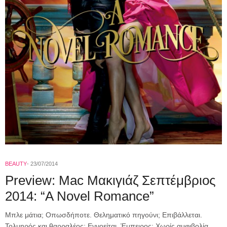
BEAUTY
23/07/2014
Preview: Mac Μακιγιάζ Σεπτέμβριος
2014: “Α Novel Romance”
Μπλε μάτια; Οπωσδήποτε. Θεληματικό πηγούνι; Επιβάλλεται.
Τολμηρός και θαρραλέος; Εννοείται. Έμπειρος; Χωρίς αμφιβολία.