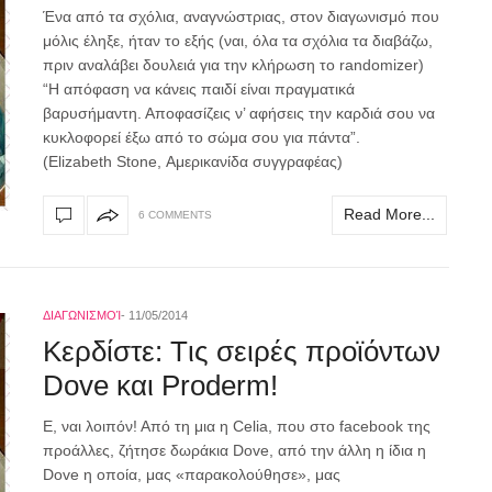
Ένα από τα σχόλια, αναγνώστριας, στον διαγωνισμό που
μόλις έληξε, ήταν το εξής (ναι, όλα τα σχόλια τα διαβάζω,
πριν αναλάβει δουλειά για την κλήρωση το randomizer)
“Η απόφαση να κάνεις παιδί είναι πραγματικά
βαρυσήμαντη. Αποφασίζεις ν’ αφήσεις την καρδιά σου να
κυκλοφορεί έξω από το σώμα σου για πάντα”.
(Elizabeth Stone, Αμερικανίδα συγγραφέας)
Read More...
6 COMMENTS
ΔΙΑΓΩΝΙΣΜΟΊ
11/05/2014
Κερδίστε: Tις σειρές προϊόντων
Dove και Proderm!
Ε, ναι λοιπόν! Από τη μια η Celia, που στο facebook της
προάλλες, ζήτησε δωράκια Dove, από την άλλη η ίδια η
Dove η οποία, μας «παρακολούθησε», μας