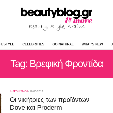
IFESTYLE
CELEBRITIES
GO NATURAL
WHAT’S NEW
J
Tag: Βρεφική Φροντίδα
ΔΙΑΓΩΝΙΣΜΟΊ
16/05/2014
Οι νικήτριες των προϊόντων
Dove και Proderm