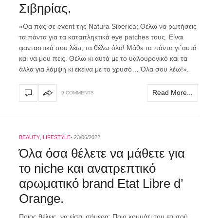
Σιβηρίας.
«Θα πας σε event της Natura Siberica; Θέλω να ρωτήσεις
τα πάντα για τα καταπληκτικά eye patches τους. Είναι
φανταστικά σου λέω, τα θέλω όλα! Μάθε τα πάντα γι΄αυτά
και να μου πεις. Θέλω κι αυτά με το υαλουρονικό και τα
άλλα για λάμψη κι εκείνα με το χρυσό… Όλα σου λέω!».
Read More...
9 COMMENTS
BEAUTY
,
LIFESTYLE
23/06/2022
Όλα όσα θέλετε να μάθετε για
το niche και ανατρεπτικό
αρωματικό brand Etat Libre d’
Οrange.
Ποιος θέλεις, να είσαι σήμερα; Ποιο κομμάτι του εαυτού