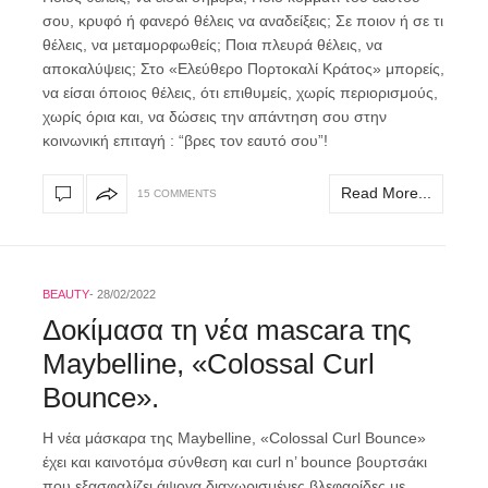
σου, κρυφό ή φανερό θέλεις να αναδείξεις; Σε ποιον ή σε τι
θέλεις, να μεταμορφωθείς; Ποια πλευρά θέλεις, να
αποκαλύψεις; Στο «Ελεύθερο Πορτοκαλί Κράτος» μπορείς,
να είσαι όποιος θέλεις, ότι επιθυμείς, χωρίς περιορισμούς,
χωρίς όρια και, να δώσεις την απάντηση σου στην
κοινωνική επιταγή : “βρες τον εαυτό σου”!
Read More...
15 COMMENTS
BEAUTY
28/02/2022
Δοκίμασα τη νέα mascara της
Maybelline, «Colossal Curl
Bounce».
Η νέα μάσκαρα της Maybelline, «Colossal Curl Bounce»
έχει και καινοτόμα σύνθεση και curl n’ bounce βουρτσάκι
που εξασφαλίζει άψογα διαχωρισμένες βλεφαρίδες με