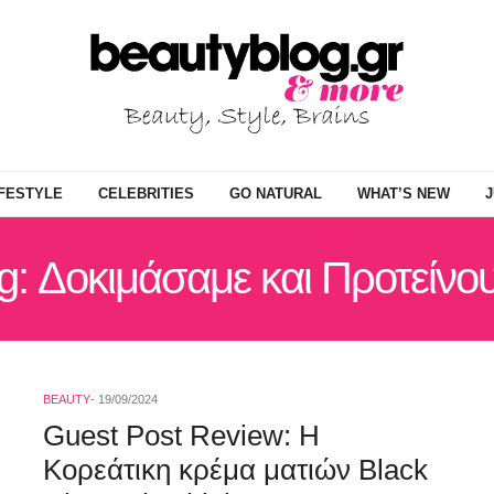
IFESTYLE
CELEBRITIES
GO NATURAL
WHAT’S NEW
J
g: Δοκιμάσαμε και Προτείνο
BEAUTY
19/09/2024
Guest Post Review: H
Κορεάτικη κρέμα ματιών Black