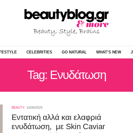
IFESTYLE
CELEBRITIES
GO NATURAL
WHAT’S NEW
J
Tag: Ενυδάτωση
BEAUTY
10/06/2025
Εντατική αλλά και ελαφριά
ενυδάτωση, με Skin Caviar