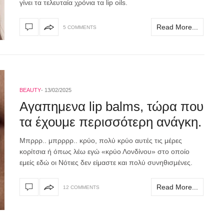
γίνει τα τελευταία χρόνια τα lip oils.
Read More...
5 COMMENTS
BEAUTY
13/02/2025
Αγαπημενα lip balms, τώρα που
τα έχουμε περισσότερη ανάγκη.
Mπρρρ.. μπρρρρ.. κρύο, πολύ κρύο αυτές τις μέρες
κορίτσια ή όπως λέω εγώ «κρύο Λονδίνου» στο οποίο
εμείς εδώ οι Νότιες δεν είμαστε και πολύ συνηθισμένες.
Read More...
12 COMMENTS