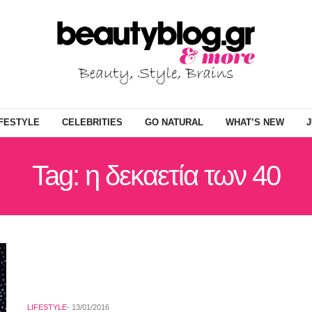
IFESTYLE
CELEBRITIES
GO NATURAL
WHAT’S NEW
J
Tag: η δεκαετία των 40
LIFESTYLE
13/01/2016