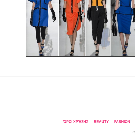
ΌΡΟΙ ΧΡΉΣΗΣ
BEAUTY
FASHION
C