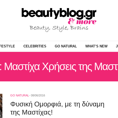
IFESTYLE
CELEBRITIES
GO NATURAL
WHAT’S NEW
J
: Μαστίχα Χρήσεις της Μαστ
GO NATURAL
08/06/2016
Φυσική Ομορφιά, με τη δύναμη
της Μαστίχας!