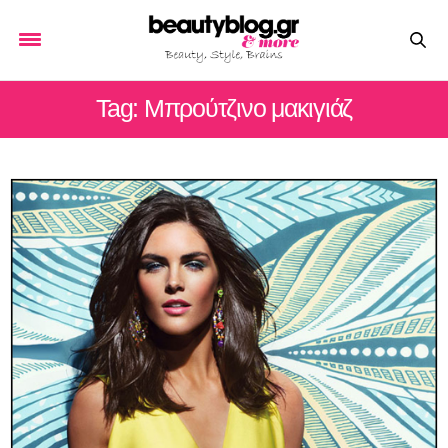
Tag: Μπρούτζινο μακιγιάζ