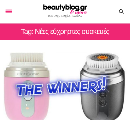
Tag: Νέες εύχρηστες συσκευές