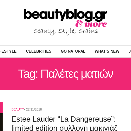
IFESTYLE
CELEBRITIES
GO NATURAL
WHAT’S NEW
J
Tag: Παλέτες ματιών
BEAUTY
27/11/2018
Estee Lauder “La Dangereuse”:
limited edition συλλογή μακιγιάζ