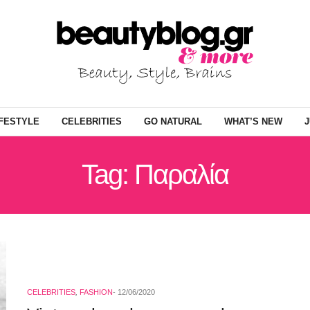
IFESTYLE
CELEBRITIES
GO NATURAL
WHAT’S NEW
J
Tag: Παραλία
CELEBRITIES
,
FASHION
12/06/2020