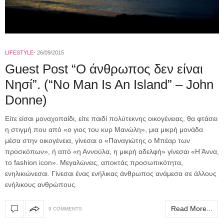
LIFESTYLE
26/09/2015
Guest Post “Ο άνθρωπος δεν είναι
Νησί”. (“No Man Is An Island” – John
Donne)
Είτε είσαι μοναχοπαίδι, είτε παιδί πολύτεκνης οικογένειας, θα φτάσει
η στιγμή που από «ο γιος του κυρ Μανώλη», μια μικρή μονάδα
μέσα στην οικογένεια, γίνεσαι ο «Παναγιώτης ο Μπέαρ των
προσκόπων», ή από «η Αννούλα, η μικρή αδελφή» γίνεσαι «Η Άννα,
το fashion icon». Μεγαλώνεις, αποκτάς προσωπικότητα,
ενηλικιώνεσαι. Γίνεσαι ένας ενήλικας άνθρωπος ανάμεσα σε άλλους
ενήλικους ανθρώπους.
Read More...
9 COMMENTS