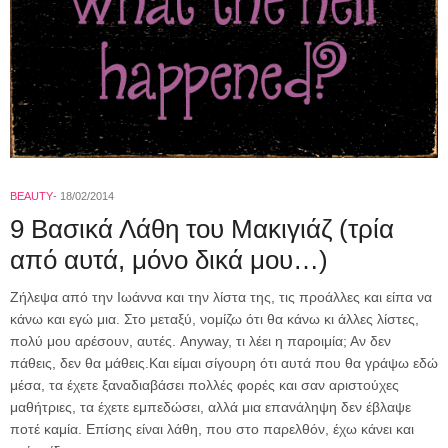
BEAUTY
18/02/2014
9 Βασικά Λάθη του Μακιγιάζ (τρία
από αυτά, μόνο δικά μου…)
Ζήλεψα από την Ιωάννα και την λίστα της, τις προάλλες και είπα να
κάνω και εγώ μια. Στο μεταξύ, νομίζω ότι θα κάνω κι άλλες λίστες,
πολύ μου αρέσουν, αυτές. Anyway, τι λέει η παροιμία; Αν δεν
πάθεις, δεν θα μάθεις.Και είμαι σίγουρη ότι αυτά που θα γράψω εδώ
μέσα, τα έχετε ξαναδιαβάσει πολλές φορές και σαν αριστούχες
μαθήτριες, τα έχετε εμπεδώσει, αλλά μια επανάληψη δεν έβλαψε
ποτέ καμία. Επίσης είναι λάθη, που στο παρελθόν, έχω κάνει και