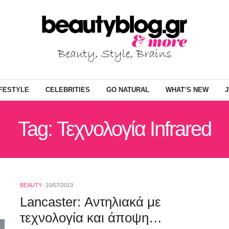
IFESTYLE
CELEBRITIES
GO NATURAL
WHAT’S NEW
J
Tag: Τεχνολογία Infrared
BEAUTY
10/07/2013
Lancaster: Αντηλιακά με
τεχνολογία και άποψη…