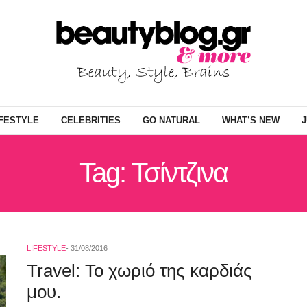
IFESTYLE
CELEBRITIES
GO NATURAL
WHAT’S NEW
J
Tag: Τσίντζινα
LIFESTYLE
31/08/2016
Travel: Το χωριό της καρδιάς
μου.