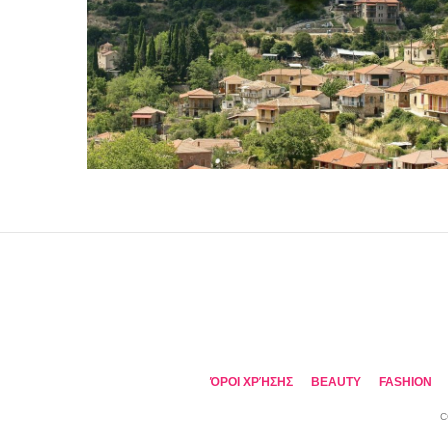
ΌΡΟΙ ΧΡΉΣΗΣ
BEAUTY
FASHION
C