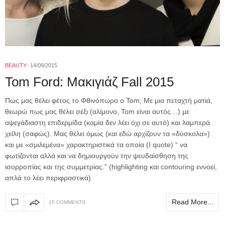
BEAUTY
14/09/2015
Tom Ford: Μακιγιάζ Fall 2015
Πως μας θέλει φέτος το Φθινόπωρο ο Tom; Με μια πεταχτή ματιά,
θεωρώ πως μας θέλει σέξι (αλίμονο, Tom είναι αυτός…) με
αψεγάδιαστη επιδερμίδα (καμία δεν λέει όχι σε αυτό) και λαμπερά
χείλη (σαφώς). Μας θέλει όμως (και εδώ αρχίζουν τα «δύσκολα»)
και με «σμιλεμένα» χαρακτηριστικά τα οποία (I quote) “ να
φωτίζονται αλλά και να δημιουργούν την ψευδαίσθηση της
ισορροπίας και της συμμετρίας.” (highlighting και contouring εννοεί,
απλά το λέει περιφραστικά)
Read More...
15 COMMENTS