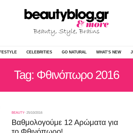
IFESTYLE
CELEBRITIES
GO NATURAL
WHAT’S NEW
J
Tag: Φθινόπωρο 2016
BEAUTY
25/10/2016
Βαθμολογούμε 12 Αρώματα για
το Φθινόπωρο!