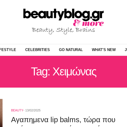
IFESTYLE
CELEBRITIES
GO NATURAL
WHAT’S NEW
J
Tag: Χειμώνας
BEAUTY
13/02/2025
Αγαπημενα lip balms, τώρα που