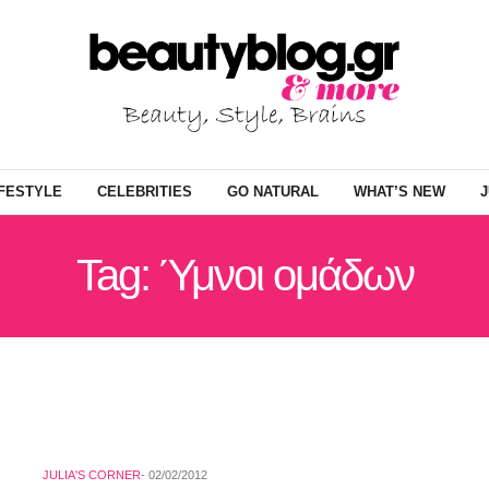
IFESTYLE
CELEBRITIES
GO NATURAL
WHAT’S NEW
J
Tag: Ύμνοι ομάδων
JULIA'S CORNER
02/02/2012