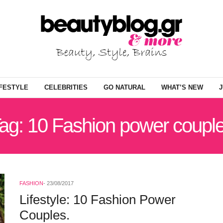
IFESTYLE
CELEBRITIES
GO NATURAL
WHAT’S NEW
J
ag: 10 Fashion power coupl
FASHION
23/08/2017
Lifestyle: 10 Fashion Power
Couples.