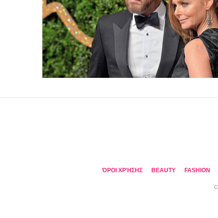
ΌΡΟΙ ΧΡΉΣΗΣ
BEAUTY
FASHION
C