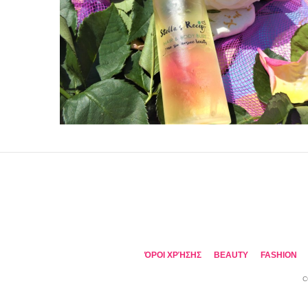
ΌΡΟΙ ΧΡΉΣΗΣ
BEAUTY
FASHION
C