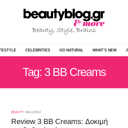
IFESTYLE
CELEBRITIES
GO NATURAL
WHAT’S NEW
J
Tag: 3 BB Creams
BEAUTY
06/11/2012
Review 3 BB Creams: Δοκιμή