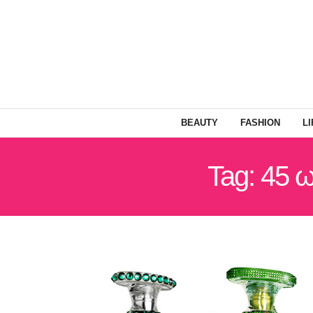
BEAUTY
FASHION
L
Tag: 45 