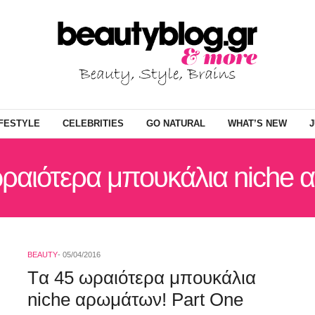
IFESTYLE
CELEBRITIES
GO NATURAL
WHAT’S NEW
J
ωραιότερα μπουκάλια niche
BEAUTY
05/04/2016
Tα 45 ωραιότερα μπουκάλια
niche αρωμάτων! Part One