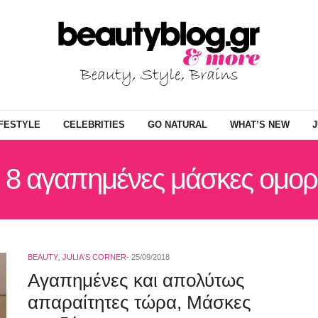
IFESTYLE
CELEBRITIES
GO NATURAL
WHAT’S NEW
J
: 8 αγαπημένες μάσκες ομορ
BEAUTY
,
JULIA'S CORNER
25/09/2018
Αγαπημένες και απολύτως
απαραίτητες τώρα, Μάσκες