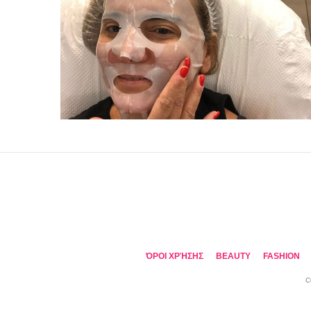
ΌΡΟΙ ΧΡΉΣΗΣ
BEAUTY
FASHION
C