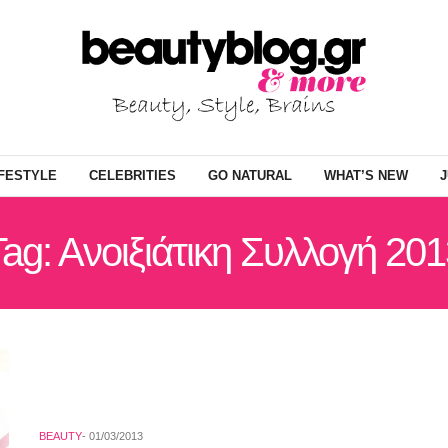
IFESTYLE
CELEBRITIES
GO NATURAL
WHAT’S NEW
J
Tag: Aνοιξιάτικη Συλλογή 201
BEAUTY
01/03/2013