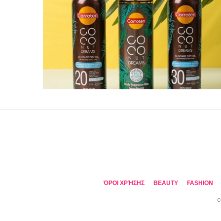
ΌΡΟΙ ΧΡΉΣΗΣ
BEAUTY
FASHION
C