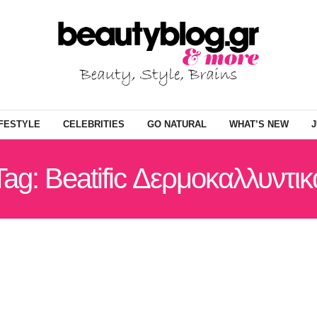
IFESTYLE
CELEBRITIES
GO NATURAL
WHAT’S NEW
J
Tag: Beatific Δερμοκαλλυντικ