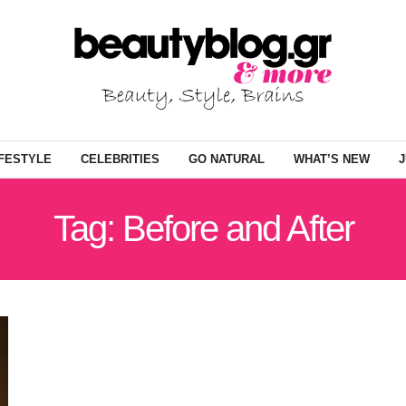
IFESTYLE
CELEBRITIES
GO NATURAL
WHAT’S NEW
J
Tag: Before and After