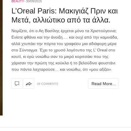
BEAUTY
30/09/2015
L’Oreal Paris: Μακιγιάζ Πριν και
Μετά, αλλιώτικο από τα άλλα.
Νομίζετε, ότι ο Αη Βασίλης έρχεται μόνο τα Χριστούγεννα;
Ενίοτε φθάνει και την άνοιξη…. και ουχί από την καμινάδα,
αλλά χτυπάει την πόρτα του γραφείου μια αδιάφορη μέρα
στο Σύνταγμα. Έχει το χρυσό λογότυπο της L’ Οreal στο
κουτί, κι εγώ νοιώθω σαν το μικρό κοριτσάκι που της
χάρισαν την πρώτη της κούκλα ή το βελούδινο φουστάνι
που πάντα λαχταρούσε… και νοιώθω, ότι «μου αξίζει».
Read More...
38 COMMENTS