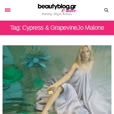
Tag: Cypress & GrapevineJo Malone