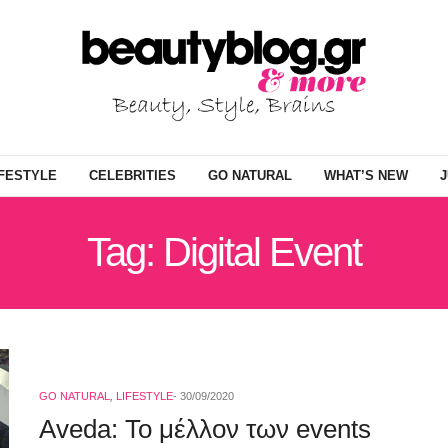
IFESTYLE
CELEBRITIES
GO NATURAL
WHAT’S NEW
J
Tag: Digital Event
GO NATURAL
,
LIFESTYLE
30/09/2020
Aveda: Το μέλλον των events