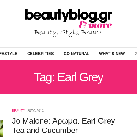
IFESTYLE
CELEBRITIES
GO NATURAL
WHAT’S NEW
J
Tag: Earl Grey
BEAUTY
20/02/2013
Jo Malone: Άρωμα, Εarl Grey
Tea and Cucumber