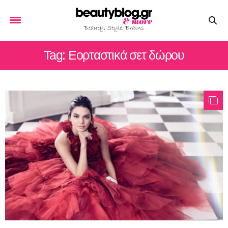
Tag: Εορταστικά σετ δώρου