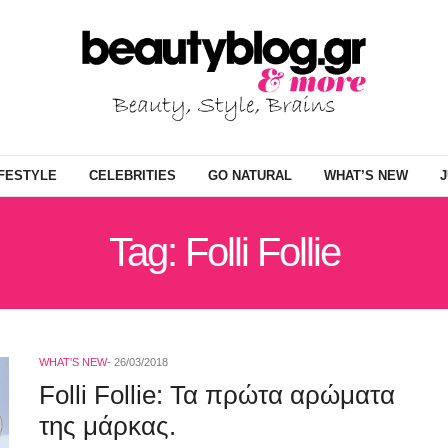
IFESTYLE
CELEBRITIES
GO NATURAL
WHAT’S NEW
J
Tag: Folli Follie
WHAT'S NEW
26/03/2018
Folli Follie: Τα πρώτα αρώματα
της μάρκας.