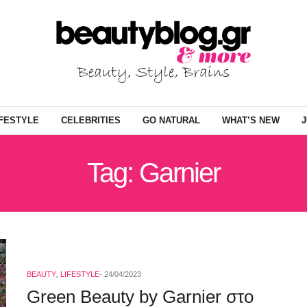
IFESTYLE
CELEBRITIES
GO NATURAL
WHAT’S NEW
J
Tag: Garnier
BEAUTY
,
LIFESTYLE
24/04/2023
Green Beauty by Garnier στο